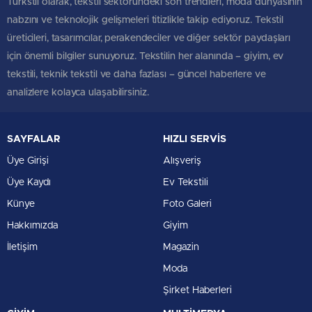
Türkstil olarak, tekstil sektöründeki son trendleri, moda dünyasının
nabzını ve teknolojik gelişmeleri titizlikle takip ediyoruz. Tekstil
üreticileri, tasarımcılar, perakendeciler ve diğer sektör paydaşları
için önemli bilgiler sunuyoruz. Tekstilin her alanında – giyim, ev
tekstili, teknik tekstil ve daha fazlası – güncel haberlere ve
analizlere kolayca ulaşabilirsiniz.
SAYFALAR
HIZLI SERVİS
Üye Girişi
Alışveriş
Üye Kaydı
Ev Tekstili
Künye
Foto Galeri
Hakkımızda
Giyim
İletişim
Magazin
Moda
Şirket Haberleri