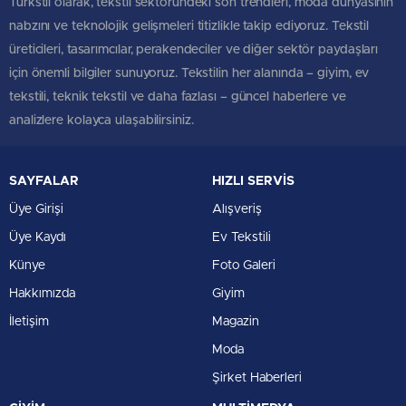
Türkstil olarak, tekstil sektöründeki son trendleri, moda dünyasının
nabzını ve teknolojik gelişmeleri titizlikle takip ediyoruz. Tekstil
üreticileri, tasarımcılar, perakendeciler ve diğer sektör paydaşları
için önemli bilgiler sunuyoruz. Tekstilin her alanında – giyim, ev
tekstili, teknik tekstil ve daha fazlası – güncel haberlere ve
analizlere kolayca ulaşabilirsiniz.
SAYFALAR
HIZLI SERVİS
Üye Girişi
Alışveriş
Üye Kaydı
Ev Tekstili
Künye
Foto Galeri
Hakkımızda
Giyim
İletişim
Magazin
Moda
Şirket Haberleri