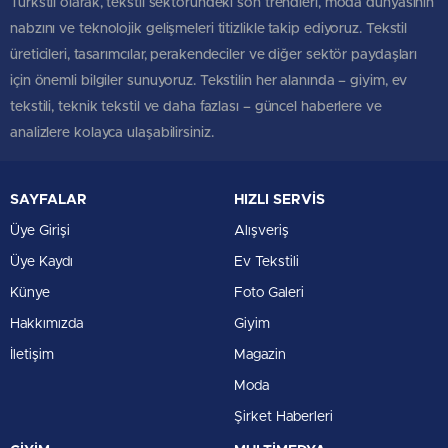
Türkstil olarak, tekstil sektöründeki son trendleri, moda dünyasının
nabzını ve teknolojik gelişmeleri titizlikle takip ediyoruz. Tekstil
üreticileri, tasarımcılar, perakendeciler ve diğer sektör paydaşları
için önemli bilgiler sunuyoruz. Tekstilin her alanında – giyim, ev
tekstili, teknik tekstil ve daha fazlası – güncel haberlere ve
analizlere kolayca ulaşabilirsiniz.
SAYFALAR
HIZLI SERVİS
Üye Girişi
Alışveriş
Üye Kaydı
Ev Tekstili
Künye
Foto Galeri
Hakkımızda
Giyim
İletişim
Magazin
Moda
Şirket Haberleri