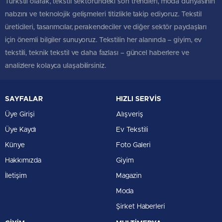
Türkstil olarak, tekstil sektöründeki son trendleri, moda dünyasının
nabzını ve teknolojik gelişmeleri titizlikle takip ediyoruz. Tekstil
üreticileri, tasarımcılar, perakendeciler ve diğer sektör paydaşları
için önemli bilgiler sunuyoruz. Tekstilin her alanında – giyim, ev
tekstili, teknik tekstil ve daha fazlası – güncel haberlere ve
analizlere kolayca ulaşabilirsiniz.
SAYFALAR
HIZLI SERVİS
Üye Girişi
Alışveriş
Üye Kaydı
Ev Tekstili
Künye
Foto Galeri
Hakkımızda
Giyim
İletişim
Magazin
Moda
Şirket Haberleri