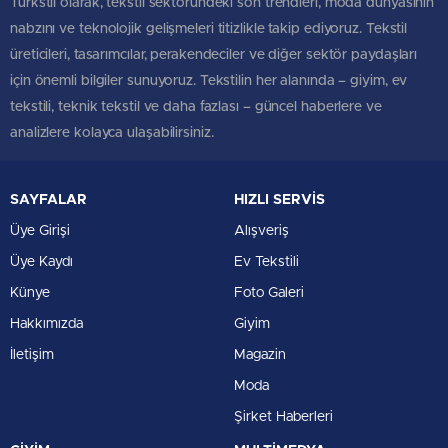
Türkstil olarak, tekstil sektöründeki son trendleri, moda dünyasının
nabzını ve teknolojik gelişmeleri titizlikle takip ediyoruz. Tekstil
üreticileri, tasarımcılar, perakendeciler ve diğer sektör paydaşları
için önemli bilgiler sunuyoruz. Tekstilin her alanında – giyim, ev
tekstili, teknik tekstil ve daha fazlası – güncel haberlere ve
analizlere kolayca ulaşabilirsiniz.
SAYFALAR
HIZLI SERVİS
Üye Girişi
Alışveriş
Üye Kaydı
Ev Tekstili
Künye
Foto Galeri
Hakkımızda
Giyim
İletişim
Magazin
Moda
Şirket Haberleri