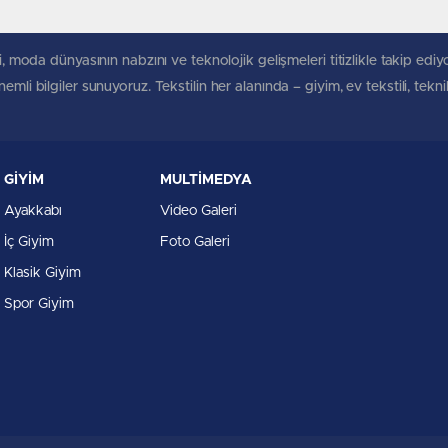
, moda dünyasının nabzını ve teknolojik gelişmeleri titizlikle takip ediyoruz
mli bilgiler sunuyoruz. Tekstilin her alanında – giyim, ev tekstili, tekn
GİYİM
MULTİMEDYA
Ayakkabı
Video Galeri
İç Giyim
Foto Galeri
Klasik Giyim
Spor Giyim