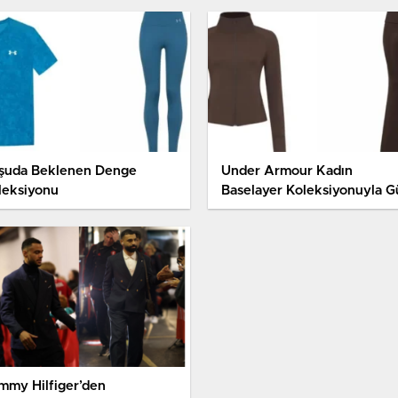
şuda Beklenen Denge
Under Armour Kadın
leksiyonu
Baselayer Koleksiyonuyla G
Boyu Konfor Sağlıyor
mmy Hilfiger’den