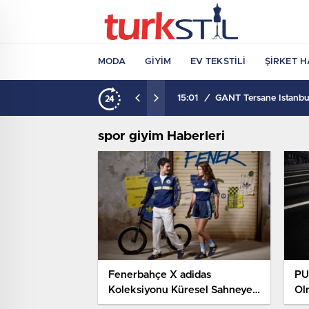
MODA
GIYIM
EV TEKSTILI
ŞIRKET H
15:01
/
GANT Tersane İstanbul
spor giyim Haberleri
Fenerbahçe X adidas
PU
Koleksiyonu Küresel Sahneye
Ol
Çıkıyor