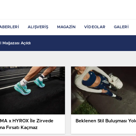
ABERLERI
ALIŞVERIŞ
MAGAZIN
VIDEOLAR
GALERI
 Mağazası Açıldı
MA x HYROX İle Zirvede
Beklenen Stil Buluşması Yol
ma Fırsatı Kaçmaz