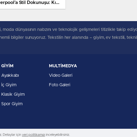
verpool’a Stil Dokunuşu: Kış
leksiyonu Sahada Değil,
rakta
, moda dünyasının nabzını ve teknolojik gelişmeleri titizlikle takip ediyoruz
mli bilgiler sunuyoruz. Tekstilin her alanında – giyim, ev tekstili, tekn
GİYİM
MULTİMEDYA
Ayakkabı
Video Galeri
İç Giyim
Foto Galeri
Klasik Giyim
Spor Giyim
. Detaylar için
veri politikamızı
inceleyebilirsiniz.