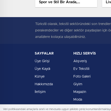
Spor ve Stil Bir Arada,
Li
Koleksiyon Çok Konuşulacak
Ko
Me
Türkstil olarak, tekstil sektöründeki son trendleri
perakendeciler ve diğer sektör paydaşları için öne
analizlere kolayca ulaşabilirsiniz.
SAYFALAR
HIZLI SERVİS
Üye Girişi
Alışveriş
Üye Kaydı
Ev Tekstili
Künye
Foto Galeri
Hakkımızda
Giyim
İletişim
Magazin
Moda
Şirket Haberleri
Veri politikasındaki amaçlarla sınırlı ve mevzuata uygun şekilde çerez konumlandırmaktayız