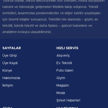
Türkstil olarak, tekstil sektöründeki son trendleri, moda dünyasının
nabzını ve teknolojik gelişmeleri titizlikle takip ediyoruz. Tekstil
üreticileri, tasarımcılar, perakendeciler ve diğer sektör paydaşları
için önemli bilgiler sunuyoruz. Tekstilin her alanında – giyim, ev
tekstili, teknik tekstil ve daha fazlası – güncel haberlere ve
analizlere kolayca ulaşabilirsiniz.
SAYFALAR
HIZLI SERVİS
Üye Girişi
Alışveriş
Üye Kaydı
Ev Tekstili
Künye
Foto Galeri
Hakkımızda
Giyim
İletişim
Magazin
Moda
Şirket Haberleri