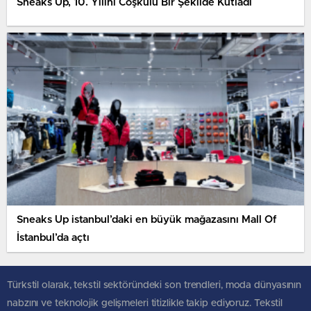
Sneaks Up, 10. Yılını Coşkulu Bir Şekilde Kutladı
Sneaks Up istanbul’daki en büyük mağazasını Mall Of
İstanbul’da açtı
Türkstil olarak, tekstil sektöründeki son trendleri, moda dünyasının
nabzını ve teknolojik gelişmeleri titizlikle takip ediyoruz. Tekstil