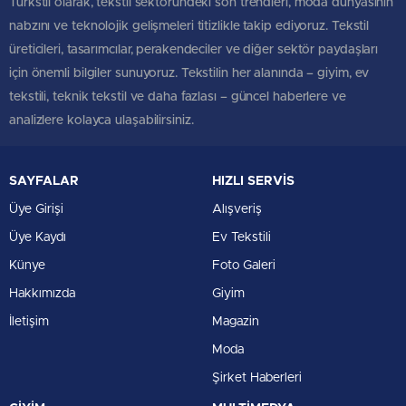
Türkstil olarak, tekstil sektöründeki son trendleri, moda dünyasının
nabzını ve teknolojik gelişmeleri titizlikle takip ediyoruz. Tekstil
üreticileri, tasarımcılar, perakendeciler ve diğer sektör paydaşları
için önemli bilgiler sunuyoruz. Tekstilin her alanında – giyim, ev
tekstili, teknik tekstil ve daha fazlası – güncel haberlere ve
analizlere kolayca ulaşabilirsiniz.
SAYFALAR
HIZLI SERVİS
Üye Girişi
Alışveriş
Üye Kaydı
Ev Tekstili
Künye
Foto Galeri
Hakkımızda
Giyim
İletişim
Magazin
Moda
Şirket Haberleri