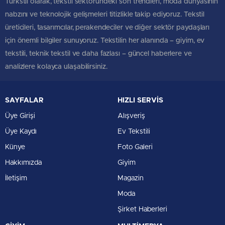
Türkstil olarak, tekstil sektöründeki son trendleri, moda dünyasının
nabzını ve teknolojik gelişmeleri titizlikle takip ediyoruz. Tekstil
üreticileri, tasarımcılar, perakendeciler ve diğer sektör paydaşları
için önemli bilgiler sunuyoruz. Tekstilin her alanında – giyim, ev
tekstili, teknik tekstil ve daha fazlası – güncel haberlere ve
analizlere kolayca ulaşabilirsiniz.
SAYFALAR
HIZLI SERVİS
Üye Girişi
Alışveriş
Üye Kaydı
Ev Tekstili
Künye
Foto Galeri
Hakkımızda
Giyim
İletişim
Magazin
Moda
Şirket Haberleri