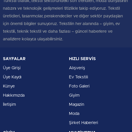
Türkstil olarak, tekstil sektöründeki son trendleri, moda dünyasının
nabzını ve teknolojik gelişmeleri titizlikle takip ediyoruz. Tekstil
üreticileri, tasarımcılar, perakendeciler ve diğer sektör paydaşları
için önemli bilgiler sunuyoruz. Tekstilin her alanında – giyim, ev
tekstili, teknik tekstil ve daha fazlası – güncel haberlere ve
analizlere kolayca ulaşabilirsiniz.
SAYFALAR
HIZLI SERVİS
Üye Girişi
Alışveriş
Üye Kaydı
Ev Tekstili
Künye
Foto Galeri
Hakkımızda
Giyim
İletişim
Magazin
Moda
Şirket Haberleri