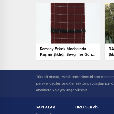
Ramsey Erkek Modasında
RA
Kaşmir Şıklığı: Sevgililer Günü
Şı
İçin İncelikte Zirve
Türkstil olarak, tekstil sektöründeki son trendleri
perakendeciler ve diğer sektör paydaşları için öne
analizlere kolayca ulaşabilirsiniz.
SAYFALAR
HIZLI SERVİS