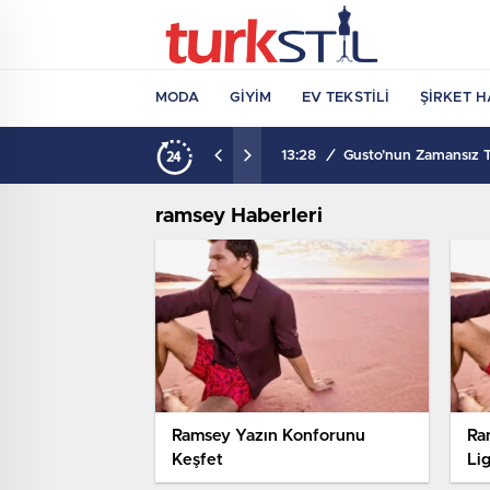
MODA
GIYIM
EV TEKSTILI
ŞIRKET H
13:28
/
Gusto’nun Zamansız Ta
ramsey Haberleri
Ramsey Yazın Konforunu
Ra
Keşfet
Lig