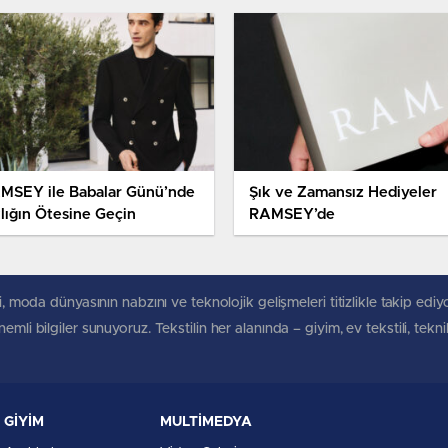
MSEY ile Babalar Günü’nde
Şık ve Zamansız Hediyeler
klığın Ötesine Geçin
RAMSEY’de
, moda dünyasının nabzını ve teknolojik gelişmeleri titizlikle takip ediyoruz
mli bilgiler sunuyoruz. Tekstilin her alanında – giyim, ev tekstili, tekn
GİYİM
MULTİMEDYA