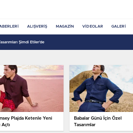
ABERLERI
ALIŞVERIŞ
MAGAZIN
VIDEOLAR
GALERI
sarımları Şimdi Etiler’de
msey Plajda Ketenle Yeni
Babalar Günü İçin Özel
 Açtı
Tasarımlar