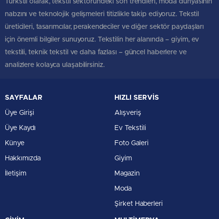
Türkstil olarak, tekstil sektöründeki son trendleri, moda dünyasının
nabzını ve teknolojik gelişmeleri titizlikle takip ediyoruz. Tekstil
üreticileri, tasarımcılar, perakendeciler ve diğer sektör paydaşları
için önemli bilgiler sunuyoruz. Tekstilin her alanında – giyim, ev
tekstili, teknik tekstil ve daha fazlası – güncel haberlere ve
analizlere kolayca ulaşabilirsiniz.
SAYFALAR
HIZLI SERVİS
Üye Girişi
Alışveriş
Üye Kaydı
Ev Tekstili
Künye
Foto Galeri
Hakkımızda
Giyim
İletişim
Magazin
Moda
Şirket Haberleri