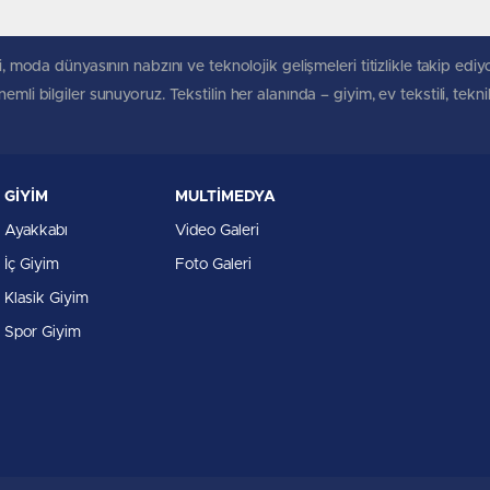
, moda dünyasının nabzını ve teknolojik gelişmeleri titizlikle takip ediyoruz
mli bilgiler sunuyoruz. Tekstilin her alanında – giyim, ev tekstili, tekn
GİYİM
MULTİMEDYA
Ayakkabı
Video Galeri
İç Giyim
Foto Galeri
Klasik Giyim
Spor Giyim