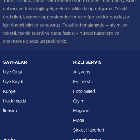
Türkstil olarak, tekstil sektöründeki son trendleri, moda dünyasının
nabzını ve teknolojik gelişmeleri titizlikle takip ediyoruz. Tekstil
üreticileri, tasarımcılar, perakendeciler ve diğer sektör paydaşları
için önemli bilgiler sunuyoruz. Tekstilin her alanında – giyim, ev
tekstili, teknik tekstil ve daha fazlası – güncel haberlere ve
analizlere kolayca ulaşabilirsiniz.
SAYFALAR
HIZLI SERVİS
Üye Girişi
Alışveriş
Üye Kaydı
Ev Tekstili
Künye
Foto Galeri
Hakkımızda
Giyim
İletişim
Magazin
Moda
Şirket Haberleri