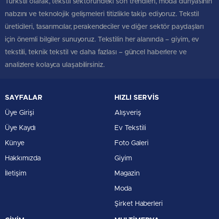
Türkstil olarak, tekstil sektöründeki son trendleri, moda dünyasının
nabzını ve teknolojik gelişmeleri titizlikle takip ediyoruz. Tekstil
üreticileri, tasarımcılar, perakendeciler ve diğer sektör paydaşları
için önemli bilgiler sunuyoruz. Tekstilin her alanında – giyim, ev
tekstili, teknik tekstil ve daha fazlası – güncel haberlere ve
analizlere kolayca ulaşabilirsiniz.
SAYFALAR
HIZLI SERVİS
Üye Girişi
Alışveriş
Üye Kaydı
Ev Tekstili
Künye
Foto Galeri
Hakkımızda
Giyim
İletişim
Magazin
Moda
Şirket Haberleri