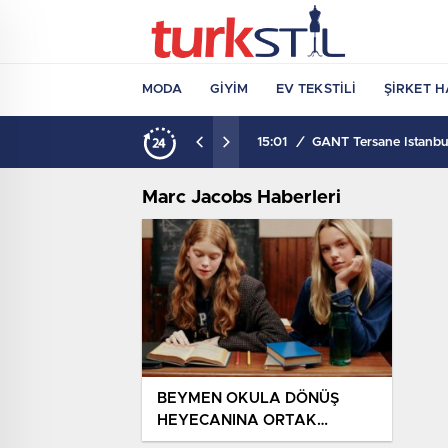
MODA
GIYIM
EV TEKSTILI
ŞIRKET H
15:01
/
GANT Tersane İstanbul
Marc Jacobs Haberleri
BEYMEN OKULA DÖNÜŞ
HEYECANINA ORTAK
OLUYOR