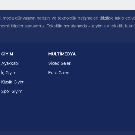
, moda dünyasının nabzını ve teknolojik gelişmeleri titizlikle takip ediyoruz
mli bilgiler sunuyoruz. Tekstilin her alanında – giyim, ev tekstili, tekn
GİYİM
MULTİMEDYA
Ayakkabı
Video Galeri
İç Giyim
Foto Galeri
Klasik Giyim
Spor Giyim