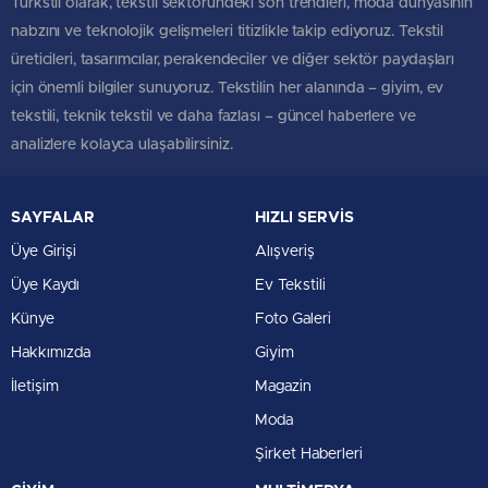
Türkstil olarak, tekstil sektöründeki son trendleri, moda dünyasının
nabzını ve teknolojik gelişmeleri titizlikle takip ediyoruz. Tekstil
üreticileri, tasarımcılar, perakendeciler ve diğer sektör paydaşları
için önemli bilgiler sunuyoruz. Tekstilin her alanında – giyim, ev
tekstili, teknik tekstil ve daha fazlası – güncel haberlere ve
analizlere kolayca ulaşabilirsiniz.
SAYFALAR
HIZLI SERVİS
Üye Girişi
Alışveriş
Üye Kaydı
Ev Tekstili
Künye
Foto Galeri
Hakkımızda
Giyim
İletişim
Magazin
Moda
Şirket Haberleri