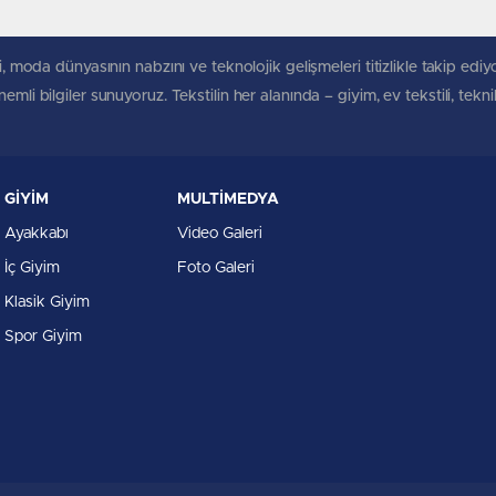
, moda dünyasının nabzını ve teknolojik gelişmeleri titizlikle takip ediyoruz
mli bilgiler sunuyoruz. Tekstilin her alanında – giyim, ev tekstili, tekn
GİYİM
MULTİMEDYA
Ayakkabı
Video Galeri
İç Giyim
Foto Galeri
Klasik Giyim
Spor Giyim