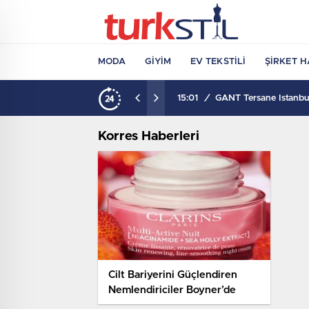
MODA
GIYIM
EV TEKSTILI
ŞIRKET H
15:01
/
GANT Tersane İstanbul
Korres Haberleri
Cilt Bariyerini Güçlendiren
Nemlendiriciler Boyner’de