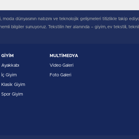
, moda dünyasının nabzını ve teknolojik gelişmeleri titizlikle takip ediyoruz
mli bilgiler sunuyoruz. Tekstilin her alanında – giyim, ev tekstili, tekn
GİYİM
MULTİMEDYA
Ayakkabı
Video Galeri
İç Giyim
Foto Galeri
Klasik Giyim
Spor Giyim