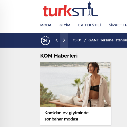
MODA
GIYIM
EV TEKSTILI
ŞIRKET H
15:01
/
GANT Tersane İstanbul
KOM Haberleri
Kom’dan ev giyiminde
sonbahar modası