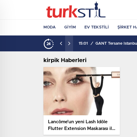
MODA
GIYIM
EV TEKSTILI
ŞIRKET H
15:01
/
GANT Tersane İstanbul
kirpik Haberleri
Lancôme’un yeni Lash Idôle
Flutter Extension Maskarası ile
tanış! Ve kirpik randevunu iptal