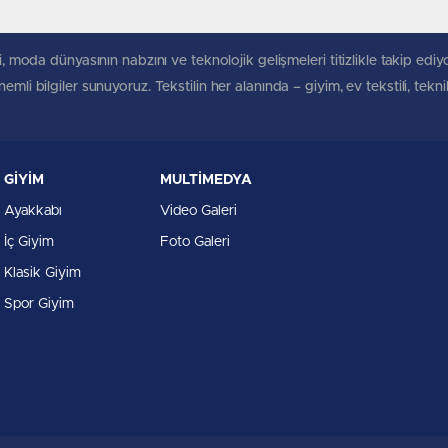
, moda dünyasının nabzını ve teknolojik gelişmeleri titizlikle takip ediyoruz
mli bilgiler sunuyoruz. Tekstilin her alanında – giyim, ev tekstili, tekn
GİYİM
MULTİMEDYA
Ayakkabı
Video Galeri
İç Giyim
Foto Galeri
Klasik Giyim
Spor Giyim