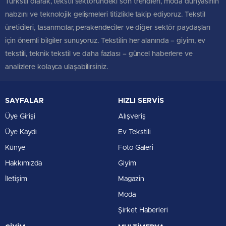
Türkstil olarak, tekstil sektöründeki son trendleri, moda dünyasının
nabzını ve teknolojik gelişmeleri titizlikle takip ediyoruz. Tekstil
üreticileri, tasarımcılar, perakendeciler ve diğer sektör paydaşları
için önemli bilgiler sunuyoruz. Tekstilin her alanında – giyim, ev
tekstili, teknik tekstil ve daha fazlası – güncel haberlere ve
analizlere kolayca ulaşabilirsiniz.
SAYFALAR
HIZLI SERVİS
Üye Girişi
Alışveriş
Üye Kaydı
Ev Tekstili
Künye
Foto Galeri
Hakkımızda
Giyim
İletişim
Magazin
Moda
Şirket Haberleri