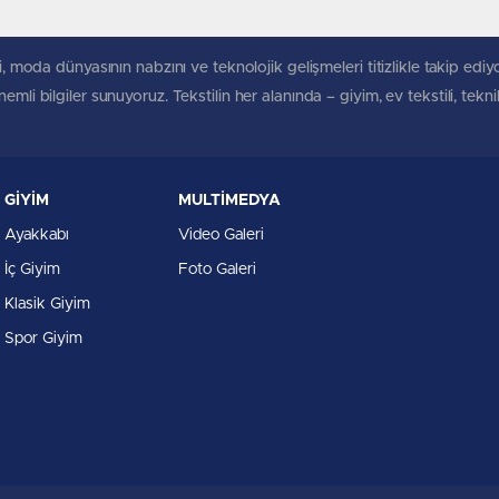
, moda dünyasının nabzını ve teknolojik gelişmeleri titizlikle takip ediyoruz
mli bilgiler sunuyoruz. Tekstilin her alanında – giyim, ev tekstili, tekn
GİYİM
MULTİMEDYA
Ayakkabı
Video Galeri
İç Giyim
Foto Galeri
Klasik Giyim
Spor Giyim