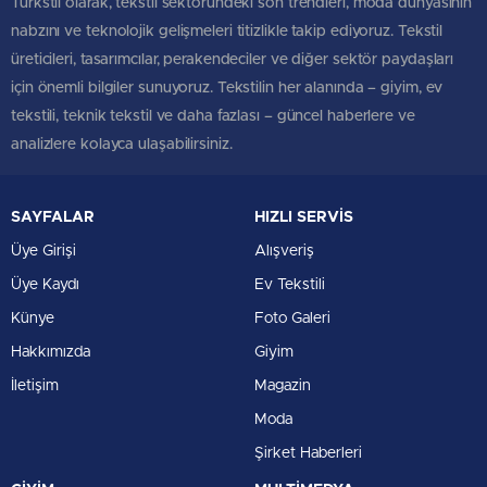
Türkstil olarak, tekstil sektöründeki son trendleri, moda dünyasının
nabzını ve teknolojik gelişmeleri titizlikle takip ediyoruz. Tekstil
üreticileri, tasarımcılar, perakendeciler ve diğer sektör paydaşları
için önemli bilgiler sunuyoruz. Tekstilin her alanında – giyim, ev
tekstili, teknik tekstil ve daha fazlası – güncel haberlere ve
analizlere kolayca ulaşabilirsiniz.
SAYFALAR
HIZLI SERVİS
Üye Girişi
Alışveriş
Üye Kaydı
Ev Tekstili
Künye
Foto Galeri
Hakkımızda
Giyim
İletişim
Magazin
Moda
Şirket Haberleri