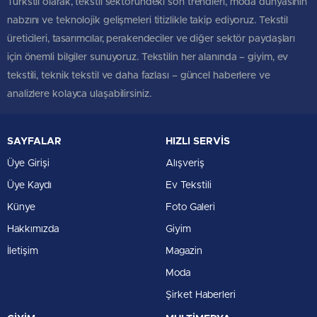
Türkstil olarak, tekstil sektöründeki son trendleri, moda dünyasının
nabzını ve teknolojik gelişmeleri titizlikle takip ediyoruz. Tekstil
üreticileri, tasarımcılar, perakendeciler ve diğer sektör paydaşları
için önemli bilgiler sunuyoruz. Tekstilin her alanında – giyim, ev
tekstili, teknik tekstil ve daha fazlası – güncel haberlere ve
analizlere kolayca ulaşabilirsiniz.
SAYFALAR
HIZLI SERVİS
Üye Girişi
Alışveriş
Üye Kaydı
Ev Tekstili
Künye
Foto Galeri
Hakkımızda
Giyim
İletişim
Magazin
Moda
Şirket Haberleri