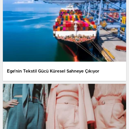
Ege’nin Tekstil Gücü Küresel Sahneye Çıkıyor