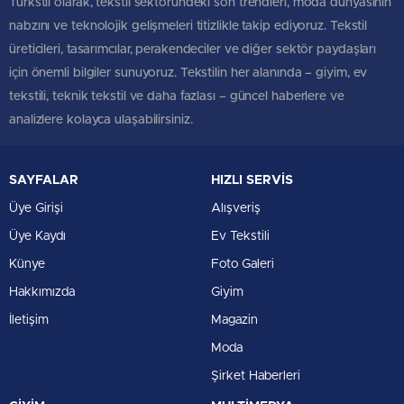
Türkstil olarak, tekstil sektöründeki son trendleri, moda dünyasının
nabzını ve teknolojik gelişmeleri titizlikle takip ediyoruz. Tekstil
üreticileri, tasarımcılar, perakendeciler ve diğer sektör paydaşları
için önemli bilgiler sunuyoruz. Tekstilin her alanında – giyim, ev
tekstili, teknik tekstil ve daha fazlası – güncel haberlere ve
analizlere kolayca ulaşabilirsiniz.
SAYFALAR
HIZLI SERVİS
Üye Girişi
Alışveriş
Üye Kaydı
Ev Tekstili
Künye
Foto Galeri
Hakkımızda
Giyim
İletişim
Magazin
Moda
Şirket Haberleri