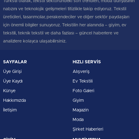
Türkstil olarak, tekstil sektöründeki son trendleri, moda dünyasının
nabzını ve teknolojik gelişmeleri titizlikle takip ediyoruz. Tekstil
üreticileri, tasarımcılar, perakendeciler ve diğer sektör paydaşları
için önemli bilgiler sunuyoruz. Tekstilin her alanında – giyim, ev
tekstili, teknik tekstil ve daha fazlası – güncel haberlere ve
analizlere kolayca ulaşabilirsiniz.
SAYFALAR
HIZLI SERVİS
Üye Girişi
Alışveriş
Üye Kaydı
Ev Tekstili
Künye
Foto Galeri
Hakkımızda
Giyim
İletişim
Magazin
Moda
Şirket Haberleri