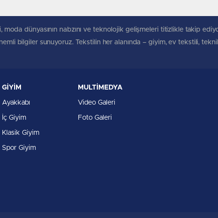
, moda dünyasının nabzını ve teknolojik gelişmeleri titizlikle takip ediyoruz
mli bilgiler sunuyoruz. Tekstilin her alanında – giyim, ev tekstili, tekn
GİYİM
MULTİMEDYA
Ayakkabı
Video Galeri
İç Giyim
Foto Galeri
Klasik Giyim
Spor Giyim