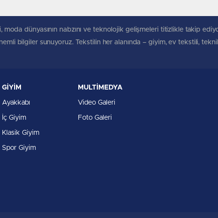
, moda dünyasının nabzını ve teknolojik gelişmeleri titizlikle takip ediyoruz
mli bilgiler sunuyoruz. Tekstilin her alanında – giyim, ev tekstili, tekn
GİYİM
MULTİMEDYA
Ayakkabı
Video Galeri
İç Giyim
Foto Galeri
Klasik Giyim
Spor Giyim