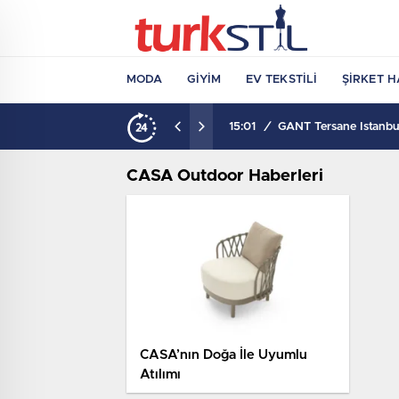
MODA
GIYIM
EV TEKSTILI
ŞIRKET H
15:01
/
GANT Tersane İstanbul
CASA Outdoor Haberleri
CASA’nın Doğa İle Uyumlu
Atılımı