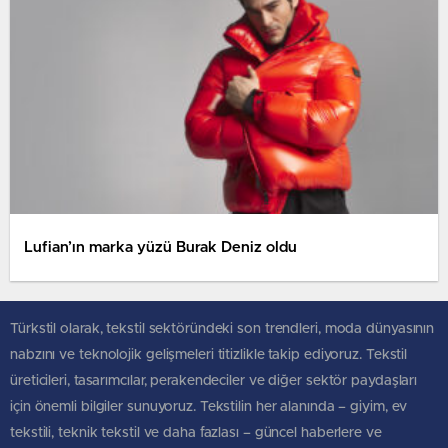
Lufian’ın marka yüzü Burak Deniz oldu
Türkstil olarak, tekstil sektöründeki son trendleri, moda dünyasının
nabzını ve teknolojik gelişmeleri titizlikle takip ediyoruz. Tekstil
üreticileri, tasarımcılar, perakendeciler ve diğer sektör paydaşları
için önemli bilgiler sunuyoruz. Tekstilin her alanında – giyim, ev
tekstili, teknik tekstil ve daha fazlası – güncel haberlere ve