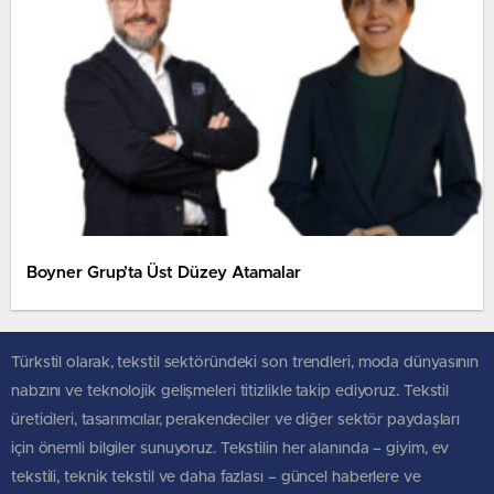
Boyner Grup’ta Üst Düzey Atamalar
Türkstil olarak, tekstil sektöründeki son trendleri, moda dünyasının
nabzını ve teknolojik gelişmeleri titizlikle takip ediyoruz. Tekstil
üreticileri, tasarımcılar, perakendeciler ve diğer sektör paydaşları
için önemli bilgiler sunuyoruz. Tekstilin her alanında – giyim, ev
tekstili, teknik tekstil ve daha fazlası – güncel haberlere ve