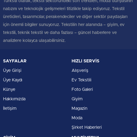
Türkstil olarak, tekstil sektöründeki son trendleri, moda dünyasının
nabzını ve teknolojik gelişmeleri titizlikle takip ediyoruz. Tekstil
üreticileri, tasarımcılar, perakendeciler ve diğer sektör paydaşları
için önemli bilgiler sunuyoruz. Tekstilin her alanında – giyim, ev
tekstili, teknik tekstil ve daha fazlası – güncel haberlere ve
analizlere kolayca ulaşabilirsiniz.
SAYFALAR
HIZLI SERVİS
Üye Girişi
Alışveriş
Üye Kaydı
Ev Tekstili
Künye
Foto Galeri
Hakkımızda
Giyim
İletişim
Magazin
Moda
Şirket Haberleri