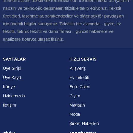
Türkstil olarak, tekstil sektöründeki son trendleri, moda dünyasının
nabzını ve teknolojik gelişmeleri titizlikle takip ediyoruz. Tekstil
üreticileri, tasarımcılar, perakendeciler ve diğer sektör paydaşları
için önemli bilgiler sunuyoruz. Tekstilin her alanında – giyim, ev
tekstili, teknik tekstil ve daha fazlası – güncel haberlere ve
analizlere kolayca ulaşabilirsiniz.
SAYFALAR
HIZLI SERVİS
Üye Girişi
Alışveriş
Üye Kaydı
Ev Tekstili
Künye
Foto Galeri
Hakkımızda
Giyim
İletişim
Magazin
Moda
Şirket Haberleri