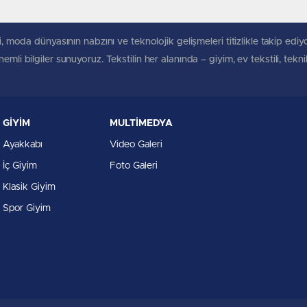
, moda dünyasının nabzını ve teknolojik gelişmeleri titizlikle takip ediyoruz
mli bilgiler sunuyoruz. Tekstilin her alanında – giyim, ev tekstili, tekn
GİYİM
MULTİMEDYA
Ayakkabı
Video Galeri
İç Giyim
Foto Galeri
Klasik Giyim
Spor Giyim