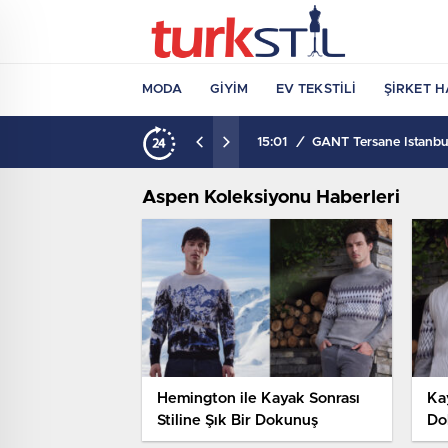
MODA
GIYIM
EV TEKSTILI
ŞIRKET H
15:01
/
GANT Tersane İstanbul
Aspen Koleksiyonu Haberleri
Hemington ile Kayak Sonrası
Kay
Stiline Şık Bir Dokunuş
Do