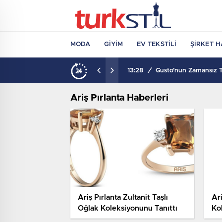
MODA
GIYIM
EV TEKSTILI
ŞIRKET H
13:28
/
Gusto’nun Zamansız Ta
Ariş Pırlanta Haberleri
Ariş Pırlanta Zultanit Taşlı
Ari
Oğlak Koleksiyonunu Tanıttı
Ko
As