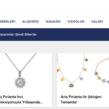
ABERLERI
ALIŞVERIŞ
MAGAZIN
VIDEOLAR
GALERI
sarımları Şimdi Etiler’de
ş Pırlanta İnci
Ariş Pırlanta ile Şıklığını
leksiyonuyla Yılbaşında
Tamamla!
aleti Vurguluyor