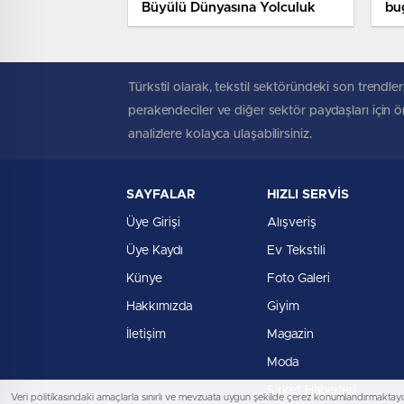
Büyülü Dünyasına Yolculuk
bu
Ko
Türkstil olarak, tekstil sektöründeki son trendleri
perakendeciler ve diğer sektör paydaşları için öne
analizlere kolayca ulaşabilirsiniz.
SAYFALAR
HIZLI SERVİS
Üye Girişi
Alışveriş
Üye Kaydı
Ev Tekstili
Künye
Foto Galeri
Hakkımızda
Giyim
İletişim
Magazin
Moda
Şirket Haberleri
Veri politikasındaki amaçlarla sınırlı ve mevzuata uygun şekilde çerez konumlandırmaktayız