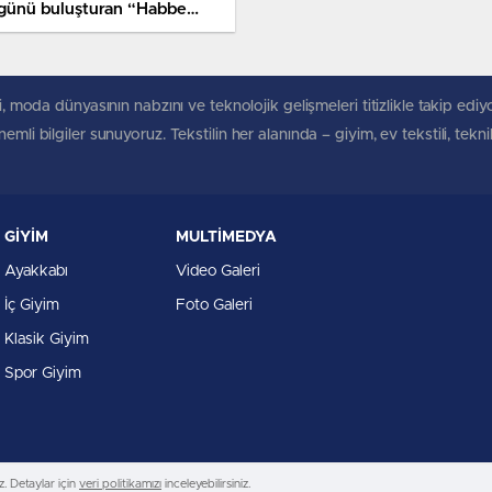
günü buluşturan “Habbe
leksiyonu”
, moda dünyasının nabzını ve teknolojik gelişmeleri titizlikle takip ediyoruz
mli bilgiler sunuyoruz. Tekstilin her alanında – giyim, ev tekstili, tekn
GİYİM
MULTİMEDYA
Ayakkabı
Video Galeri
İç Giyim
Foto Galeri
Klasik Giyim
Spor Giyim
. Detaylar için
veri politikamızı
inceleyebilirsiniz.