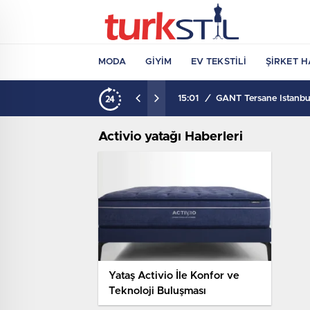
MODA
GIYIM
EV TEKSTILI
ŞIRKET H
15:01
/
GANT Tersane İstanbul
Activio yatağı Haberleri
Yataş Activio İle Konfor ve
Teknoloji Buluşması