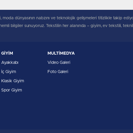
, moda dünyasının nabzını ve teknolojik gelişmeleri titizlikle takip ediyoruz
mli bilgiler sunuyoruz. Tekstilin her alanında – giyim, ev tekstili, tekn
GİYİM
MULTİMEDYA
Ayakkabı
Video Galeri
İç Giyim
Foto Galeri
Klasik Giyim
Spor Giyim