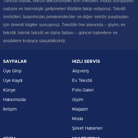
Türkstil olarak, tekstil sektöründeki son trendleri, moda dünyasının
nabzını ve teknolojik gelişmeleri titizlikle takip ediyoruz. Tekstil
üreticileri, tasarımcılar, perakendeciler ve diğer sektör paydaşları
için önemli bilgiler sunuyoruz. Tekstilin her alanında – giyim, ev
tekstili, teknik tekstil ve daha fazlası – güncel haberlere ve
analizlere kolayca ulaşabilirsiniz.
SAYFALAR
HIZLI SERVİS
Üye Girişi
Alışveriş
Üye Kaydı
Ev Tekstili
Künye
Foto Galeri
Hakkımızda
Giyim
İletişim
Magazin
Moda
Şirket Haberleri