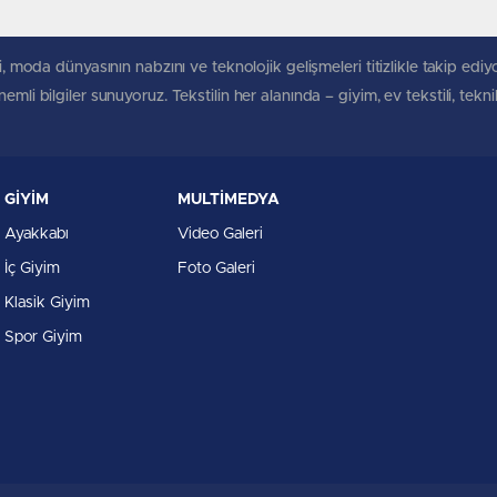
, moda dünyasının nabzını ve teknolojik gelişmeleri titizlikle takip ediyoruz
mli bilgiler sunuyoruz. Tekstilin her alanında – giyim, ev tekstili, tekn
GİYİM
MULTİMEDYA
Ayakkabı
Video Galeri
İç Giyim
Foto Galeri
Klasik Giyim
Spor Giyim