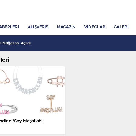
ABERLERI
ALIŞVERIŞ
MAGAZIN
VIDEOLAR
GALERI
 Mağazası Açıldı
leri
ndine ‘Say Maşallah’!