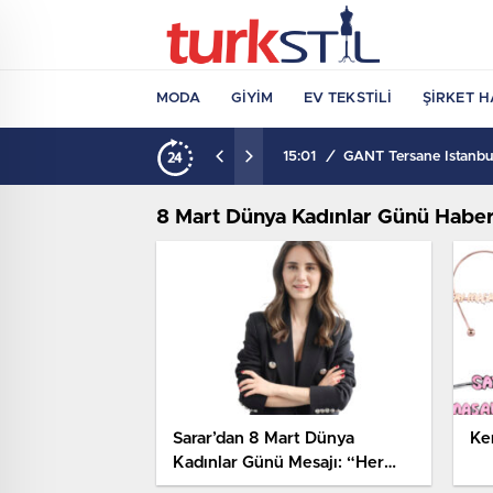
MODA
GIYIM
EV TEKSTILI
ŞIRKET H
15:01
/
GANT Tersane İstanbul
8 Mart Dünya Kadınlar Günü Haber
Sarar’dan 8 Mart Dünya
Ke
Kadınlar Günü Mesajı: “Her
Şeyin Başı Eşitlik”